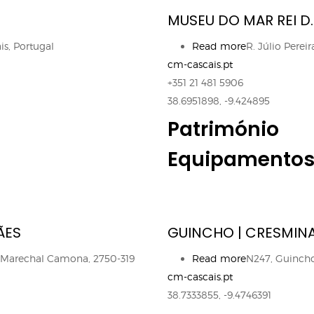
to presencial
Estacionamento
MUSEU DO MAR REI D
 frequentes
Mais serviços
Quem somos
s, Portugal
Read more
about
R. Júlio Perei
Loja
cm-cascais.pt
Museu
+351 21 481 5906
do
38.6951898, -9.424895
Mar
Rei
Património
D.
Equipamento
Carlos
ÃES
GUINCHO | CRESMIN
e Marechal Camona, 2750-319
Read more
about
N247, Guincho,
cm-cascais.pt
Guincho
38.7333855, -9.4746391
|
Cresmina