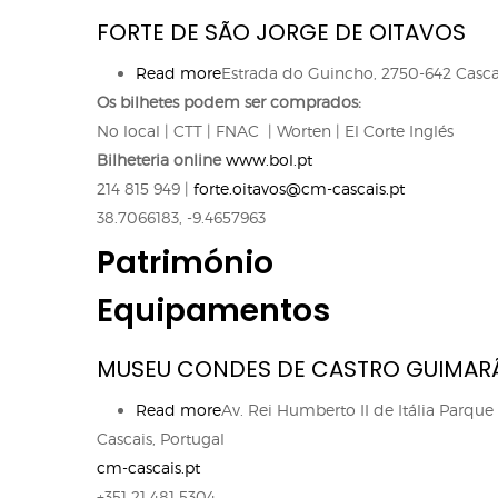
Atendimen
FORTE DE SÃO JORGE DE OITAVOS
Perguntas
Read more
about
Estrada do Guincho, 2750-642 Cascai
Os bilhetes podem ser comprados:
Forte
No local |
CTT | FNAC | Worten | El Corte Inglés
de
Bilheteria online
São
www.bol.pt
214 815 949 |
forte.oitavos@cm-cascais.pt
Jorge
38.7066183, -9.4657963
de
Oitavos
Património
Equipamentos
MUSEU CONDES DE CASTRO GUIMAR
Read more
about
Av. Rei Humberto II de Itália Parqu
Cascais, Portugal
Museu
cm-cascais.pt
Condes
+351 21 481 5304
de