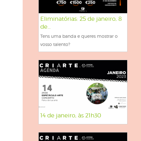
Atendimen
Perguntas
Eliminatórias: 25 de janeiro, 8
de…
Tens uma banda e queres mostrar o
vosso talento?
14 de janeiro, às 21h30