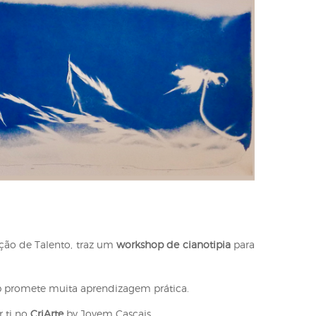
TimeOut Cascais
ção de Talento, traz um
workshop de cianotipia
para
op promete muita aprendizagem prática.
r ti no
CriArte
by Jovem Cascais.