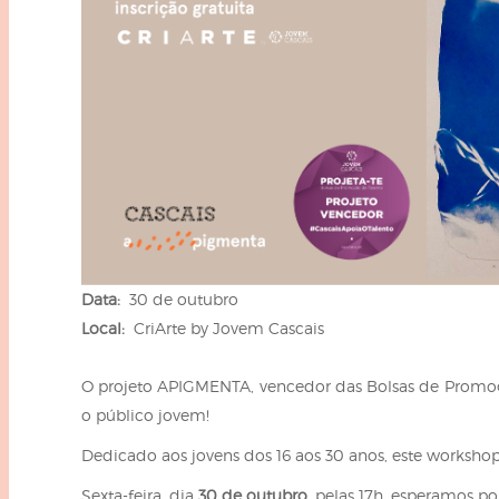
to presencial
Estacionamento
 frequentes
Mais serviços
Quem somos
Loja
Data:
30 de outubro
Local:
CriArte by Jovem Cascais
O projeto APIGMENTA, vencedor das Bolsas de Promo
o público jovem!
Dedicado aos jovens dos 16 aos 30 anos, este worksh
Sexta-feira, dia
30 de outubro
, pelas 17h, esperamos po