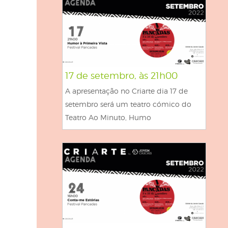
17 de setembro, às 21h00
A apresentação no Criarte dia 17 de
setembro será um teatro cómico do
Teatro Ao Minuto, Humo