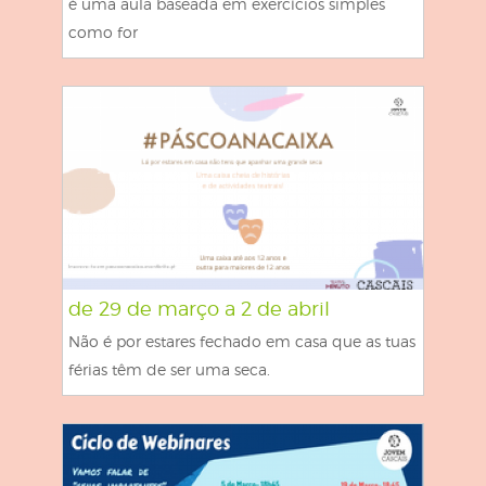
é uma aula baseada em exercícios simples
como for
de 29 de março a 2 de abril
Não é por estares fechado em casa que as tuas
férias têm de ser uma seca.