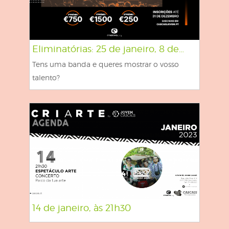
Eliminatórias: 25 de janeiro, 8 de…
Tens uma banda e queres mostrar o vosso
talento?
14 de janeiro, às 21h30