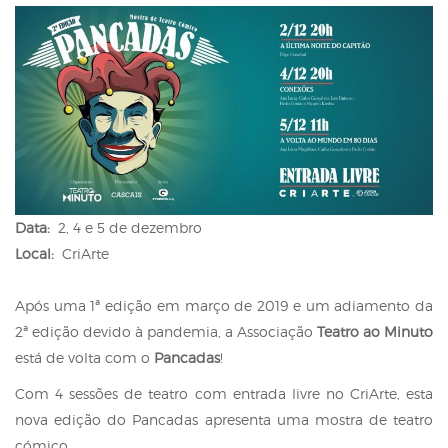
Qualidade de vida
Reabilitação urbana
TEMPOS LIVRES
Sociedade & Educação
Urbanismo
MOBILIDADE
INVESTIR EM CASCAIS
SERVIÇOS
Data:
2, 4 e 5 de dezembro
MAPA DO PORTAL
Local:
CriArte
Após uma 1ª edição em março de 2019 e um adiamento da
2ª edição devido à pandemia, a Associação
Teatro ao Minuto
está de volta com o
Pancadas
!
Com 4 sessões de teatro com entrada livre no CriArte, esta
nova edição do Pancadas apresenta uma mostra de teatro
cómico.