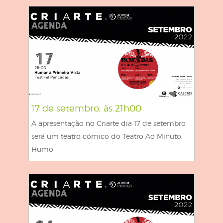
17 de setembro, às 21h00
A apresentação no Criarte dia 17 de setembro
será um teatro cómico do Teatro Ao Minuto,
Humo