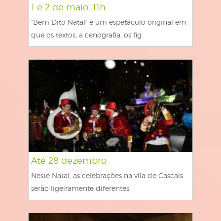
1 e 2 de maio, 11h
"Bem Dito Natal" é um espetáculo original em
que os textos, a cenografia, os fig
Até 28 dezembro
Neste Natal, as celebrações na vila de Cascais
serão ligeiramente diferentes.